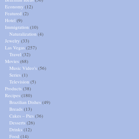
Economy
(12)
Featured
(2)
Hotel
(9)
Immigration
(10)
Naturalization
(4)
Jewelry
(33)
Las Vegas
(257)
Travel
(32)
Movies
(68)
Music Video's
(56)
Series
(1)
Television
(5)
Products
(38)
Recipes
(180)
Brazilian Dishes
(49)
Breads
(13)
Cakes – Pies
(36)
Desserts
(26)
Drinks
(12)
Food
(14)