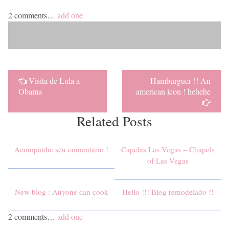
2
comments…
add one
Visita de Lula a
Hamburguer !! An
Obama
american icon ! hehehe
Related Posts
Acompanhe seu comentário !
Capelas Las Vegas – Chapels
of Las Vegas
New blog : Anyone can cook
Hello !!! Blog remodelado !!
2
comments…
add one