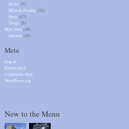
Herbs
(5)
Meat & Poultry
(32)
Pasta
(17)
Soups
(5)
Web Sites
(39)
Internet
(26)
Meta
Log in
Entries feed
Comments feed
WordPress.org
New to the Menu